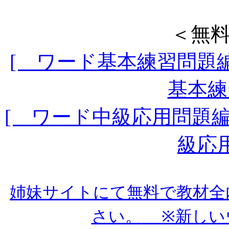
＜無
[ ワード基本練習問題編
基本練
[ ワード中級応用問題編
級応
姉妹サイトにて無料で教材全
さい。
※新しい