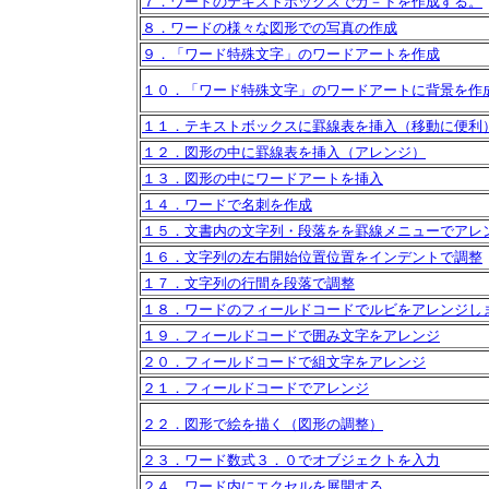
７．ワードのテキストボックスでカ－ドを作成する。
８．ワードの様々な図形での写真の作成
９．「ワード特殊文字」のワードアートを作成
１０．「ワード特殊文字」のワードアートに背景を作
１１．テキストボックスに罫線表を挿入（移動に便利
１２．図形の中に罫線表を挿入（アレンジ）
１３．図形の中にワードアートを挿入
１４．ワードで名刺を作成
１５．文書内の文字列・段落をを罫線メニューでアレ
１６．文字列の左右開始位置位置をインデントで調整
１７．文字列の行間を段落で調整
１８．ワードのフィールドコードでルビをアレンジし
１９．フィールドコードで囲み文字をアレンジ
２０．フィールドコードで組文字をアレンジ
２１．フィールドコードでアレンジ
２２．図形で絵を描く（図形の調整）
２３．ワード数式３．０でオブジェクトを入力
２４．ワード内にエクセルを展開する