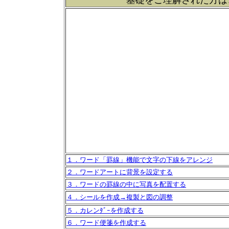
基礎をご理解された方は
１．ワード「罫線」機能で文字の下線をアレンジ
２．ワードアートに背景を設定する
３．ワードの罫線の中に写真を配置する
４．シールを作成→複製と図の調整
５．カレンﾀﾞｰを作成する
６．ワード便箋を作成する