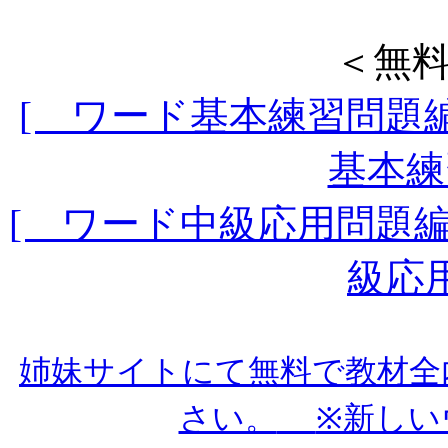
＜無
[ ワード基本練習問題編
基本練
[ ワード中級応用問題編
級応
姉妹サイトにて無料で教材全
さい。
※新しい