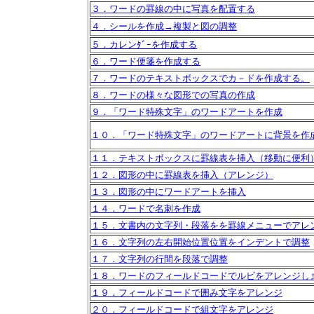
３．ワードの罫線の中に写真を配置する
４．シールを作成→複製と図の調整
５．カレンﾀﾞｰを作成する
６．ワード便箋を作成する
７．ワードのテキストボックスでカ－ドを作成する。
８．ワードの様々な図形での写真の作成
９．「ワード特殊文字」のワードアートを作成
１０．「ワード特殊文字」のワードアートに背景を作
１１．テキストボックスに罫線表を挿入（移動に便利
１２．図形の中に罫線表を挿入（アレンジ）
１３．図形の中にワードアートを挿入
１４．ワードで名刺を作成
１５．文書内の文字列・段落をを罫線メニューでアレ
１６．文字列の左右開始位置位置をインデントで調整
１７．文字列の行間を段落で調整
１８．ワードのフィールドコードでルビをアレンジし
１９．フィールドコードで囲み文字をアレンジ
２０．フィールドコードで組文字をアレンジ