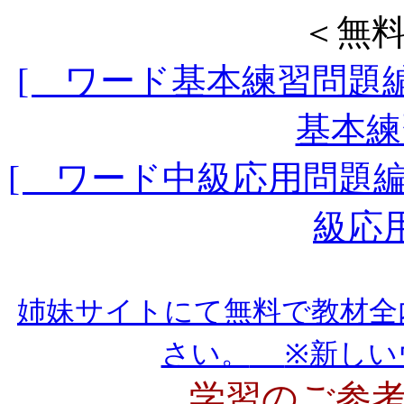
＜無
[ ワード基本練習問題編
基本練
[ ワード中級応用問題編
級応
姉妹サイトにて無料で教材全
さい。
※新しい
学習のご参