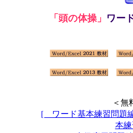
「頭の体操」
ワー
＜無
[ ワード基本練習問題編
本練