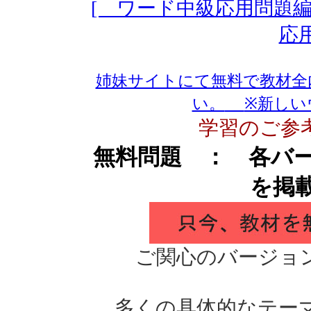
[ ワード中級応用問題編
応
姉妹サイトにて無料で教材全
い。
※新しい
学習のご参
無料問題 ： 各バ
を掲
ご関心のバージョ
多くの具体的なテー