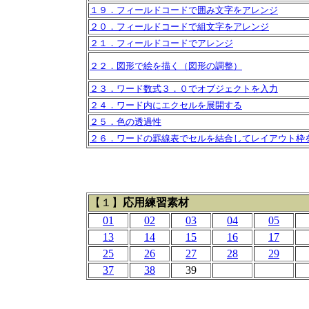
１９．フィールドコードで囲み文字をアレンジ
２０．フィールドコードで組文字をアレンジ
２１．フィールドコードでアレンジ
２２．図形で絵を描く（図形の調整）
２３．ワード数式３．０でオブジェクトを入力
２４．ワード内にエクセルを展開する
２５．色の透過性
２６．ワードの罫線表でセルを結合してレイアウト枠
【１】
応用練習素材
01
02
03
04
05
13
14
15
16
17
25
26
27
28
29
37
38
39