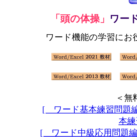
「頭の体操」
ワー
ワード機能の学習にお
＜無
[ ワード基本練習問題編
本練
[ ワード中級応用問題編