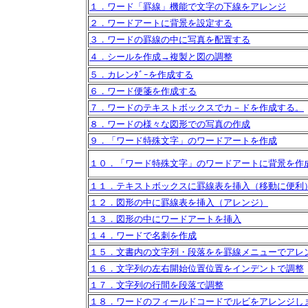
１．ワード「罫線」機能で文字の下線をアレンジ
２．ワードアートに背景を設定する
３．ワードの罫線の中に写真を配置する
４．シールを作成→複製と図の調整
５．カレンﾀﾞｰを作成する
６．ワード便箋を作成する
７．ワードのテキストボックスでカ－ドを作成する。
８．ワードの様々な図形での写真の作成
９．「ワード特殊文字」のワードアートを作成
１０．「ワード特殊文字」のワードアートに背景を作
１１．テキストボックスに罫線表を挿入（移動に便利
１２．図形の中に罫線表を挿入（アレンジ）
１３．図形の中にワードアートを挿入
１４．ワードで名刺を作成
１５．文書内の文字列・段落をを罫線メニューでアレ
１６．文字列の左右開始位置位置をインデントで調整
１７．文字列の行間を段落で調整
１８．ワードのフィールドコードでルビをアレンジし