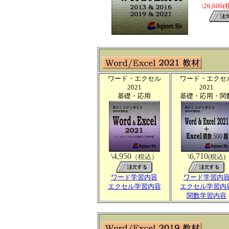
\26,60
ワード・エクセル
ワード・エクセ
2021
2021
基礎・応用
基礎・応用・関
\4,950
\6,710
（税込）
(税込)
ワード学習内容
ワード学習内
エクセル学習内容
エクセル学習内
関数学習内容