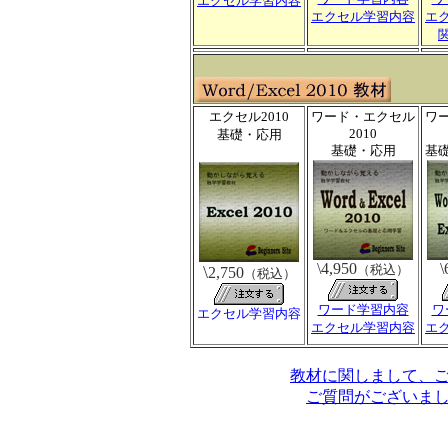
エクセル学習内容
エクセル学習内容
エ
エクセル2010
ワード・エクセル
ワ
2010
基礎・応用
基礎・応用
基
\4,950
\
\
（税込）
2,750
（税込）
ワード学習内容
ワ
エクセル学習内容
エクセル学習内容
エ
教材に関しまして、
ご質問がございま