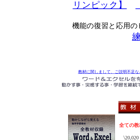
リンピック】
機能の復習と応用の
練
教材に関しまして、ご説明不足な
全ての教
\
20,020