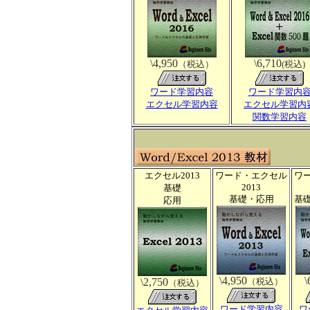
\4,950
\6,710
（税込）
(税込)
ワード学習内容
ワード学習内
エクセル学習内容
エクセル学習内
関数学習内容
エクセル2013
ワード・エクセル
ワ
2013
基礎
基礎・応用
基
応用
\4,950
\
\2,750
（税込）
（税込）
ワード学習内容
ワ