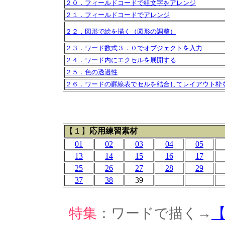
２０．フィールドコードで組文字をアレンジ
２１．フィールドコードでアレンジ
２２．図形で絵を描く（図形の調整）
２３．ワード数式３．０でオブジェクトを入力
２４．ワード内にエクセルを展開する
２５．色の透過性
２６．ワードの罫線表でセルを結合してレイアウト枠
【１】
応用練習素材
01
02
03
04
05
13
14
15
16
17
25
26
27
28
29
37
38
39
特集
：ワードで描く→