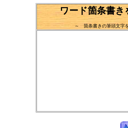
ワード箇条書き
～ 箇条書きの筆頭文字