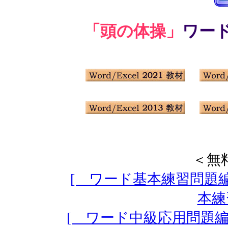
「頭の体操」
ワー
＜無
[ ワード基本練習問題編
本練
[ ワード中級応用問題編